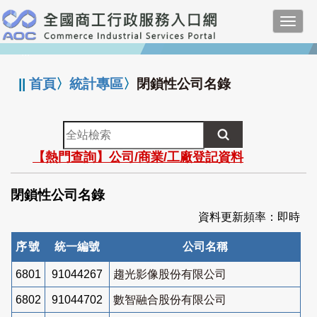
跳
Toggl
到
navig
主
:::
要
內
||
首頁
〉
統計專區
〉
閉鎖性公司名錄
容
全
站
【熱門查詢】公司/商業/工廠登記資料
檢
索
閉鎖性公司名錄
資料更新頻率：即時
序號
統一編號
公司名稱
6801
91044267
趨光影像股份有限公司
6802
91044702
數智融合股份有限公司