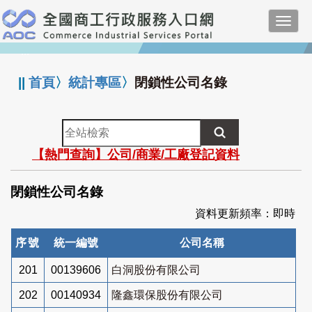
跳
Toggl
到
navig
主
:::
要
內
||
首頁
〉
統計專區
〉
閉鎖性公司名錄
容
全
站
【熱門查詢】公司/商業/工廠登記資料
檢
索
閉鎖性公司名錄
資料更新頻率：即時
序號
統一編號
公司名稱
201
00139606
白洞股份有限公司
202
00140934
隆鑫環保股份有限公司