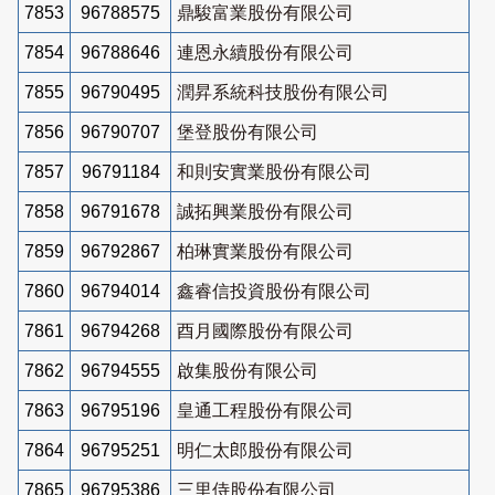
7853
96788575
鼎駿富業股份有限公司
7854
96788646
連恩永續股份有限公司
7855
96790495
潤昇系統科技股份有限公司
7856
96790707
堡登股份有限公司
7857
96791184
和則安實業股份有限公司
7858
96791678
誠拓興業股份有限公司
7859
96792867
柏琳實業股份有限公司
7860
96794014
鑫睿信投資股份有限公司
7861
96794268
酉月國際股份有限公司
7862
96794555
啟集股份有限公司
7863
96795196
皇通工程股份有限公司
7864
96795251
明仁太郎股份有限公司
7865
96795386
三里侍股份有限公司