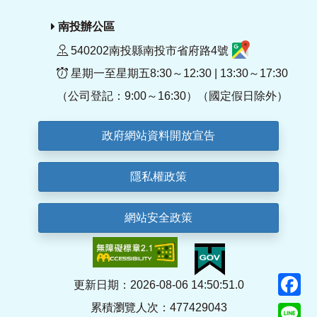
南投辦公區
540202南投縣南投市省府路4號
星期一至星期五8:30～12:30 | 13:30～17:30
（公司登記：9:00～16:30）（國定假日除外）
政府網站資料開放宣告
隱私權政策
網站安全政策
F
更新日期：2026-08-06 14:50:51.0
累積瀏覽人次：477429043
Li