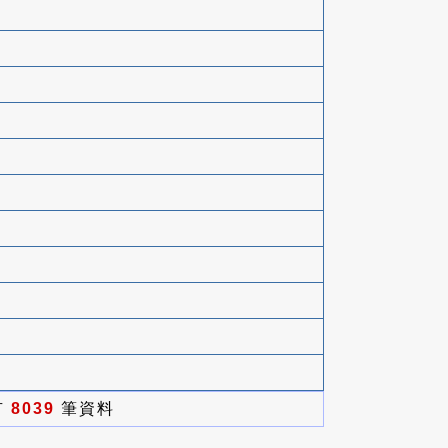
有
8039
筆資料