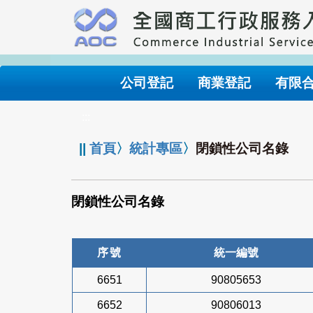
跳
到
主
要
內
公司登記
商業登記
有限
容
:::
||
首頁
〉
統計專區
〉
閉鎖性公司名錄
閉鎖性公司名錄
序號
統一編號
6651
90805653
6652
90806013