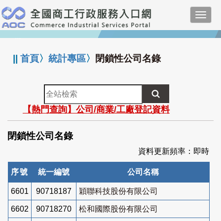
跳
Toggl
到
navig
主
:::
要
內
||
首頁
〉
統計專區
〉
閉鎖性公司名錄
容
全
站
【熱門查詢】公司/商業/工廠登記資料
檢
索
閉鎖性公司名錄
資料更新頻率：即時
序號
統一編號
公司名稱
6601
90718187
穎聯科技股份有限公司
6602
90718270
松和國際股份有限公司