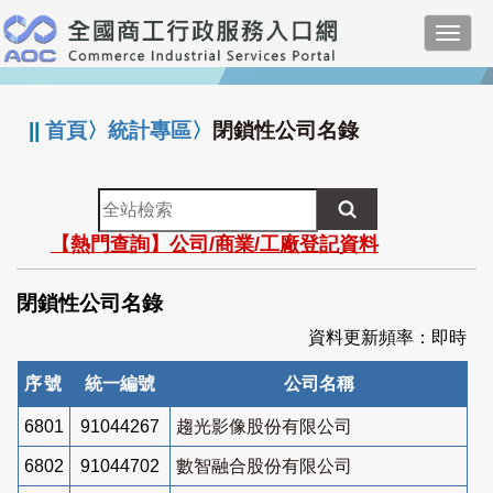
跳
Toggl
到
navig
主
:::
要
內
||
首頁
〉
統計專區
〉
閉鎖性公司名錄
容
全
站
【熱門查詢】公司/商業/工廠登記資料
檢
索
閉鎖性公司名錄
資料更新頻率：即時
序號
統一編號
公司名稱
6801
91044267
趨光影像股份有限公司
6802
91044702
數智融合股份有限公司