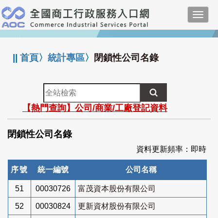
跳
Toggl
到
navig
主
:::
要
內
||
首頁
〉
統計專區
〉
閉鎖性公司名錄
容
全
站
【熱門查詢】公司/商業/工廠登記資料
檢
索
閉鎖性公司名錄
資料更新頻率：即時
序號
統一編號
公司名稱
51
00030726
富茂資本股份有限公司
52
00030824
更新資材股份有限公司