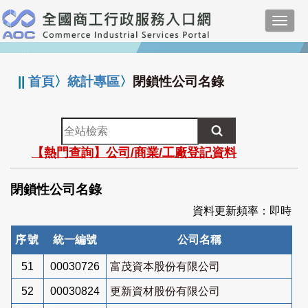
跳
Toggl
到
navig
主
:::
要
內
||
首頁
〉
統計專區
〉
閉鎖性公司名錄
容
全
站
【熱門查詢】公司/商業/工廠登記資料
檢
索
閉鎖性公司名錄
資料更新頻率：即時
序號
統一編號
公司名稱
51
00030726
富茂資本股份有限公司
52
00030824
更新資材股份有限公司