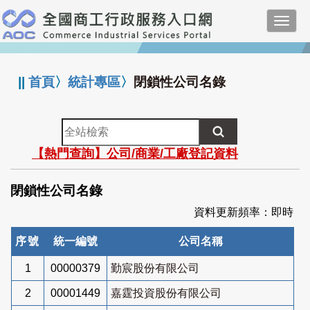
跳
Toggl
到
navig
主
:::
要
內
||
首頁
〉
統計專區
〉
閉鎖性公司名錄
容
全
站
【熱門查詢】公司/商業/工廠登記資料
檢
索
閉鎖性公司名錄
資料更新頻率：即時
序號
統一編號
公司名稱
1
00000379
勤宸股份有限公司
2
00001449
嘉霆投資股份有限公司