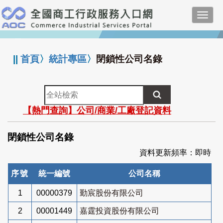
跳
Toggl
到
navig
主
:::
要
內
||
首頁
〉
統計專區
〉
閉鎖性公司名錄
容
全
站
【熱門查詢】公司/商業/工廠登記資料
檢
索
閉鎖性公司名錄
資料更新頻率：即時
序號
統一編號
公司名稱
1
00000379
勤宸股份有限公司
2
00001449
嘉霆投資股份有限公司