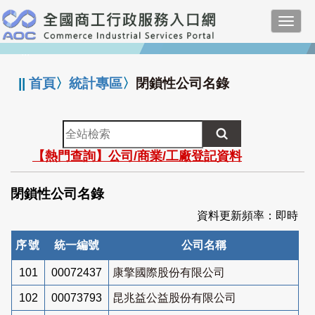
跳
Toggl
到
navig
主
:::
要
內
||
首頁
〉
統計專區
〉
閉鎖性公司名錄
容
全
站
【熱門查詢】公司/商業/工廠登記資料
檢
索
閉鎖性公司名錄
資料更新頻率：即時
序號
統一編號
公司名稱
101
00072437
康擎國際股份有限公司
102
00073793
昆兆益公益股份有限公司