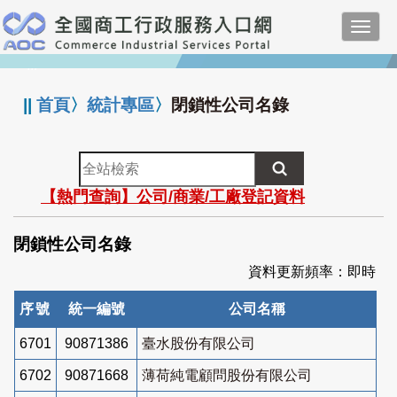
跳
Toggl
到
navig
主
:::
要
內
||
首頁
〉
統計專區
〉
閉鎖性公司名錄
容
全
站
【熱門查詢】公司/商業/工廠登記資料
檢
索
閉鎖性公司名錄
資料更新頻率：即時
序號
統一編號
公司名稱
6701
90871386
臺水股份有限公司
6702
90871668
薄荷純電顧問股份有限公司