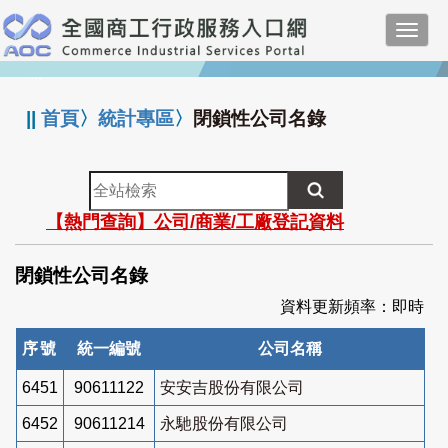
跳
Toggl
到
navig
主
:::
要
內
||
首頁
〉
統計專區
〉
閉鎖性公司名錄
容
全
站
【熱門查詢】公司/商業/工廠登記資料
檢
索
閉鎖性公司名錄
資料更新頻率：即時
序號
統一編號
公司名稱
6451
90611122
安安吉股份有限公司
6452
90611214
永馳股份有限公司