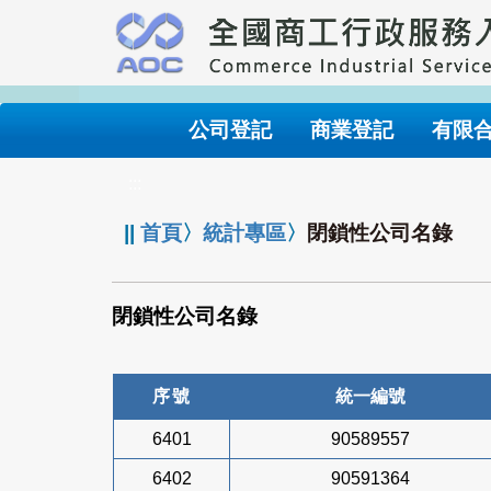
跳
到
主
要
內
公司登記
商業登記
有限
容
:::
||
首頁
〉
統計專區
〉
閉鎖性公司名錄
閉鎖性公司名錄
序號
統一編號
6401
90589557
6402
90591364