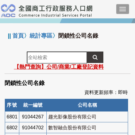
跳
Toggl
到
navig
主
:::
要
內
||
首頁
〉
統計專區
〉
閉鎖性公司名錄
容
全
站
【熱門查詢】公司/商業/工廠登記資料
檢
索
閉鎖性公司名錄
資料更新頻率：即時
序號
統一編號
公司名稱
6801
91044267
趨光影像股份有限公司
6802
91044702
數智融合股份有限公司