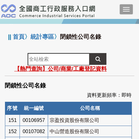
跳
Toggl
到
navig
主
:::
要
內
||
首頁
〉
統計專區
〉
閉鎖性公司名錄
容
全
站
【熱門查詢】公司/商業/工廠登記資料
檢
索
閉鎖性公司名錄
資料更新頻率：即時
序號
統一編號
公司名稱
151
00106957
宗盈投資股份有限公司
152
00107082
中山營造股份有限公司