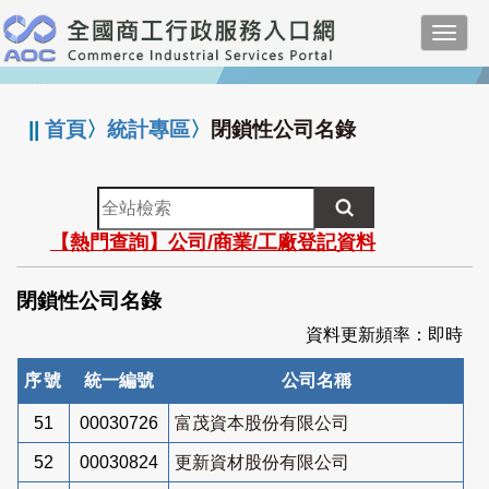
跳
Toggl
到
navig
主
:::
要
內
||
首頁
〉
統計專區
〉
閉鎖性公司名錄
容
全
站
【熱門查詢】公司/商業/工廠登記資料
檢
索
閉鎖性公司名錄
資料更新頻率：即時
序號
統一編號
公司名稱
51
00030726
富茂資本股份有限公司
52
00030824
更新資材股份有限公司