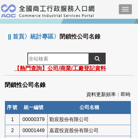
跳
Toggl
到
navig
主
:::
要
內
||
首頁
〉
統計專區
〉
閉鎖性公司名錄
容
全
站
【熱門查詢】公司/商業/工廠登記資料
檢
索
閉鎖性公司名錄
資料更新頻率：即時
序號
統一編號
公司名稱
1
00000379
勤宸股份有限公司
2
00001449
嘉霆投資股份有限公司