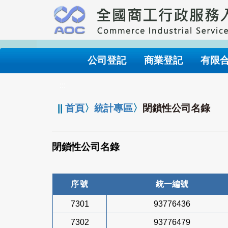
跳
到
主
要
內
公司登記
商業登記
有限
容
:::
||
首頁
〉
統計專區
〉
閉鎖性公司名錄
閉鎖性公司名錄
序號
統一編號
7301
93776436
7302
93776479