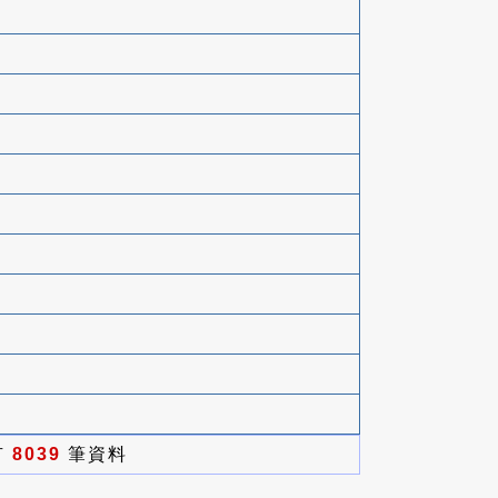
有
8039
筆資料