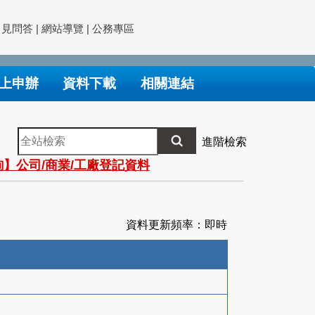
常見問答
|
網站導覽
|
公務專區
上申辦
資料下載
相關連結
全
進階檢索
站
】公司/商業/工廠登記資料
檢
索
資料更新頻率：即時