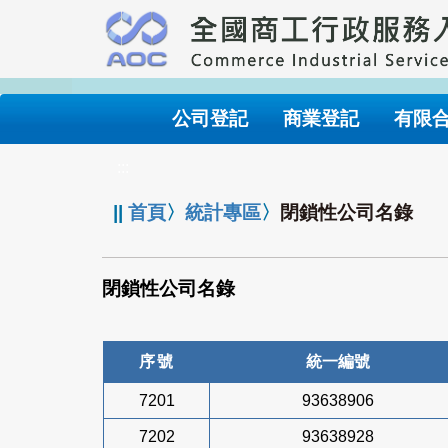
跳
到
主
要
內
公司登記
商業登記
有限
容
:::
||
首頁
〉
統計專區
〉
閉鎖性公司名錄
閉鎖性公司名錄
序號
統一編號
7201
93638906
7202
93638928