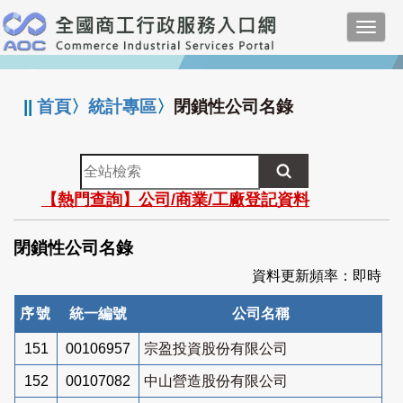
跳
Toggl
到
navig
主
:::
要
內
||
首頁
〉
統計專區
〉
閉鎖性公司名錄
容
全
站
【熱門查詢】公司/商業/工廠登記資料
檢
索
閉鎖性公司名錄
資料更新頻率：即時
序號
統一編號
公司名稱
151
00106957
宗盈投資股份有限公司
152
00107082
中山營造股份有限公司