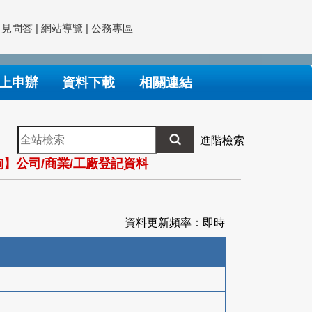
常見問答
|
網站導覽
|
公務專區
上申辦
資料下載
相關連結
全
進階檢索
站
】公司/商業/工廠登記資料
檢
索
資料更新頻率：即時