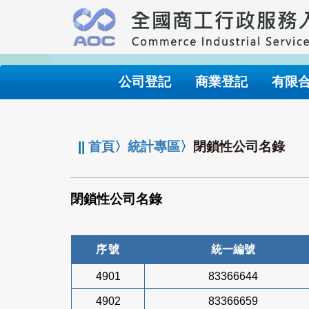
跳
到
主
要
內
公司登記
商業登記
有限
容
:::
||
首頁
〉
統計專區
〉
閉鎖性公司名錄
閉鎖性公司名錄
序號
統一編號
4901
83366644
4902
83366659