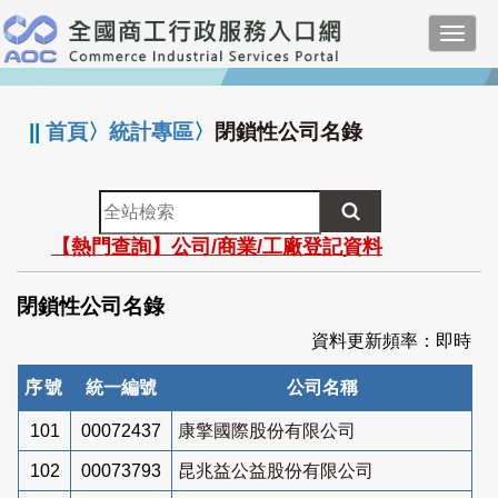
跳
Toggl
到
navig
主
:::
要
內
||
首頁
〉
統計專區
〉
閉鎖性公司名錄
容
全
站
【熱門查詢】公司/商業/工廠登記資料
檢
索
閉鎖性公司名錄
資料更新頻率：即時
序號
統一編號
公司名稱
101
00072437
康擎國際股份有限公司
102
00073793
昆兆益公益股份有限公司