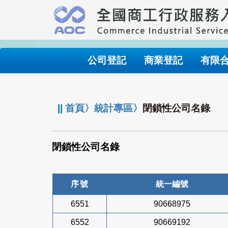
跳
到
主
要
內
公司登記
商業登記
有限
容
:::
||
首頁
〉
統計專區
〉
閉鎖性公司名錄
閉鎖性公司名錄
序號
統一編號
6551
90668975
6552
90669192