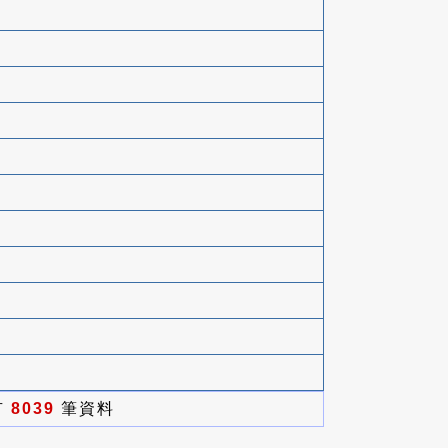
有
8039
筆資料