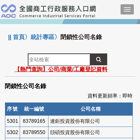
跳
Toggl
到
navig
主
:::
要
內
||
首頁
〉
統計專區
〉
閉鎖性公司名錄
容
全
站
【熱門查詢】公司/商業/工廠登記資料
檢
索
閉鎖性公司名錄
資料更新頻率：即時
序號
統一編號
公司名稱
5301
83789165
連鉅投資股份有限公司
5302
83789550
頎碩投資股份有限公司