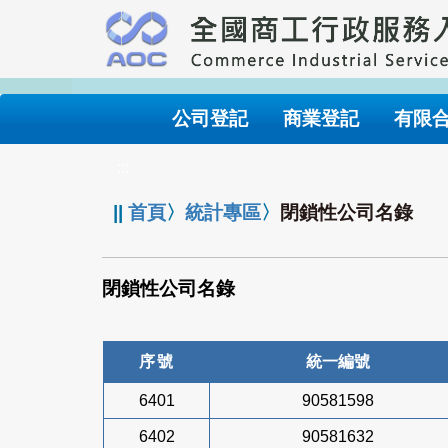
跳
到
主
要
內
公司登記
商業登記
有限
容
:::
||
首頁
〉
統計專區
〉
閉鎖性公司名錄
閉鎖性公司名錄
序號
統一編號
6401
90581598
6402
90581632