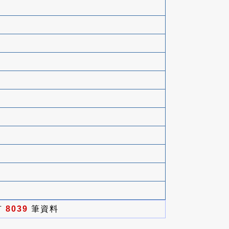
有
8039
筆資料