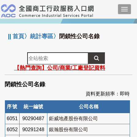
跳
Toggl
到
navig
主
:::
要
內
||
首頁
〉
統計專區
〉
閉鎖性公司名錄
容
全
站
【熱門查詢】公司/商業/工廠登記資料
檢
索
閉鎖性公司名錄
資料更新頻率：即時
序號
統一編號
公司名稱
6051
90290487
鉅威地產股份有限公司
6052
90291248
銀瀚股份有限公司