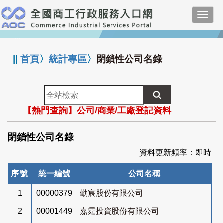
跳
Toggl
到
navig
主
:::
要
內
||
首頁
〉
統計專區
〉
閉鎖性公司名錄
容
全
站
【熱門查詢】公司/商業/工廠登記資料
檢
索
閉鎖性公司名錄
資料更新頻率：即時
序號
統一編號
公司名稱
1
00000379
勤宸股份有限公司
2
00001449
嘉霆投資股份有限公司