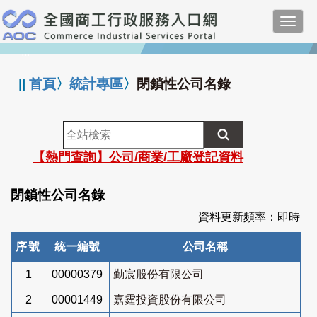
跳
Toggl
到
navig
主
:::
要
內
||
首頁
〉
統計專區
〉
閉鎖性公司名錄
容
全
站
【熱門查詢】公司/商業/工廠登記資料
檢
索
閉鎖性公司名錄
資料更新頻率：即時
序號
統一編號
公司名稱
1
00000379
勤宸股份有限公司
2
00001449
嘉霆投資股份有限公司