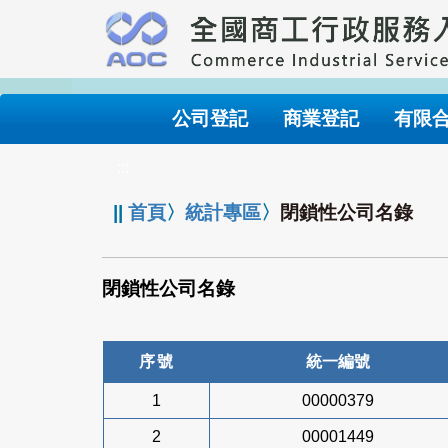
跳
到
主
要
內
公司登記
商業登記
有限
容
:::
||
首頁
〉
統計專區
〉
閉鎖性公司名錄
閉鎖性公司名錄
序號
統一編號
1
00000379
2
00001449