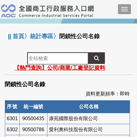
跳
Toggl
到
navig
主
:::
要
內
||
首頁
〉
統計專區
〉
閉鎖性公司名錄
容
全
站
【熱門查詢】公司/商業/工廠登記資料
檢
索
閉鎖性公司名錄
資料更新頻率：即時
序號
統一編號
公司名稱
6301
90500435
康苑國際股份有限公司
6302
90500786
愛利奧科技股份有限公司