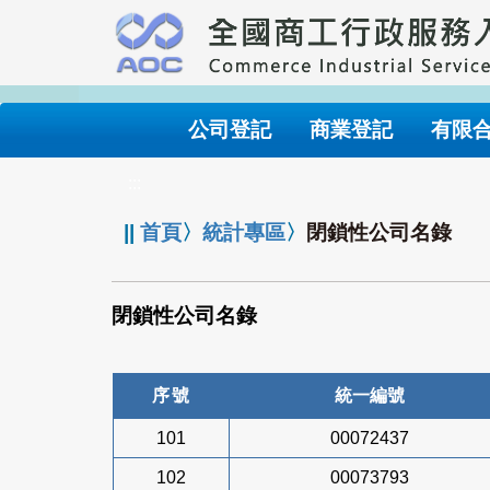
跳
到
主
要
內
公司登記
商業登記
有限
容
:::
||
首頁
〉
統計專區
〉
閉鎖性公司名錄
閉鎖性公司名錄
序號
統一編號
101
00072437
102
00073793