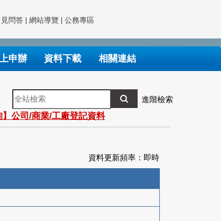
常見問答
|
網站導覽
|
公務專區
上申辦
資料下載
相關連結
全
進階檢索
站
】公司/商業/工廠登記資料
檢
索
資料更新頻率：即時