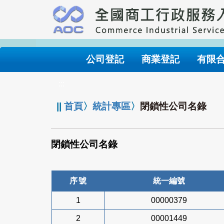
跳
到
主
要
內
公司登記
商業登記
有限
容
:::
||
首頁
〉
統計專區
〉
閉鎖性公司名錄
閉鎖性公司名錄
序號
統一編號
1
00000379
2
00001449