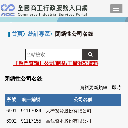
跳
Toggl
到
navig
主
:::
要
內
||
首頁
〉
統計專區
〉
閉鎖性公司名錄
容
全
站
【熱門查詢】公司/商業/工廠登記資料
檢
索
閉鎖性公司名錄
資料更新頻率：即時
序號
統一編號
公司名稱
6901
91117084
大樺投資股份有限公司
6902
91117155
高瓴資本股份有限公司