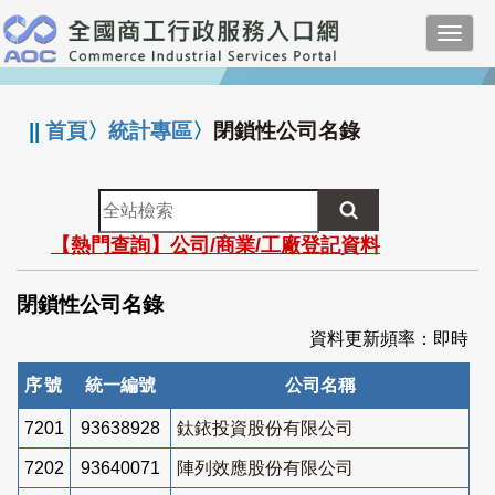
跳
Toggl
到
navig
主
:::
要
內
||
首頁
〉
統計專區
〉
閉鎖性公司名錄
容
全
站
【熱門查詢】公司/商業/工廠登記資料
檢
索
閉鎖性公司名錄
資料更新頻率：即時
序號
統一編號
公司名稱
7201
93638928
鈦銥投資股份有限公司
7202
93640071
陣列效應股份有限公司