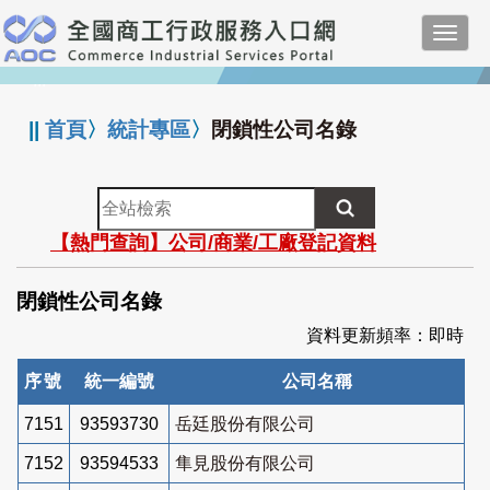
跳
Toggl
到
navig
主
:::
要
內
||
首頁
〉
統計專區
〉
閉鎖性公司名錄
容
全
站
【熱門查詢】公司/商業/工廠登記資料
檢
索
閉鎖性公司名錄
資料更新頻率：即時
序號
統一編號
公司名稱
7151
93593730
岳廷股份有限公司
7152
93594533
隼見股份有限公司