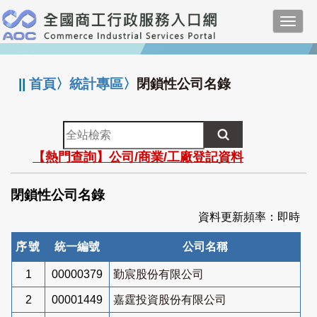
跳
Toggl
到
navig
主
:::
要
內
||
首頁
〉
統計專區
〉
閉鎖性公司名錄
容
全
站
【熱門查詢】公司/商業/工廠登記資料
檢
索
閉鎖性公司名錄
資料更新頻率：即時
序號
統一編號
公司名稱
1
00000379
勤宸股份有限公司
2
00001449
嘉霆投資股份有限公司