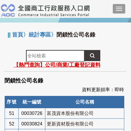
跳
Toggl
到
navig
主
:::
要
內
||
首頁
〉
統計專區
〉
閉鎖性公司名錄
容
全
站
【熱門查詢】公司/商業/工廠登記資料
檢
索
閉鎖性公司名錄
資料更新頻率：即時
序號
統一編號
公司名稱
51
00030726
富茂資本股份有限公司
52
00030824
更新資材股份有限公司