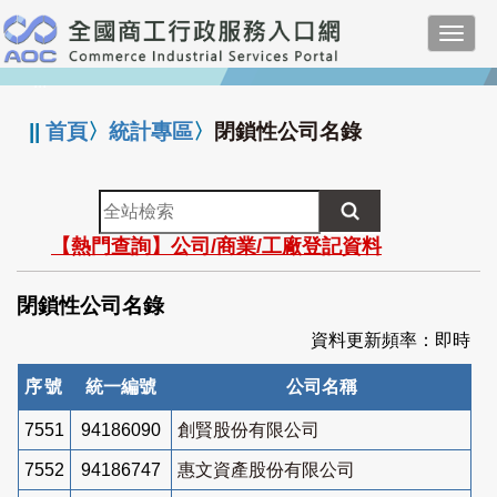
跳
Toggl
到
navig
主
:::
要
內
||
首頁
〉
統計專區
〉
閉鎖性公司名錄
容
全
站
【熱門查詢】公司/商業/工廠登記資料
檢
索
閉鎖性公司名錄
資料更新頻率：即時
序號
統一編號
公司名稱
7551
94186090
創賢股份有限公司
7552
94186747
惠文資產股份有限公司