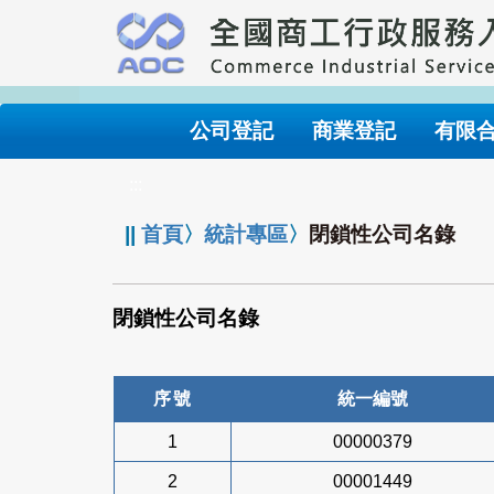
跳
到
主
要
內
公司登記
商業登記
有限
容
:::
||
首頁
〉
統計專區
〉
閉鎖性公司名錄
閉鎖性公司名錄
序號
統一編號
1
00000379
2
00001449