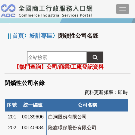
跳
Toggl
到
navig
主
:::
要
內
||
首頁
〉
統計專區
〉
閉鎖性公司名錄
容
全
站
【熱門查詢】公司/商業/工廠登記資料
檢
索
閉鎖性公司名錄
資料更新頻率：即時
序號
統一編號
公司名稱
201
00139606
白洞股份有限公司
202
00140934
隆鑫環保股份有限公司