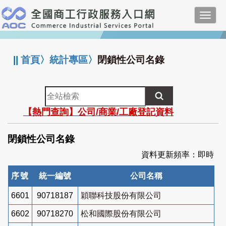
跳
Toggl
到
navig
主
:::
要
內
||
首頁
〉
統計專區
〉
閉鎖性公司名錄
容
全
站
【熱門查詢】公司/商業/工廠登記資料
檢
索
閉鎖性公司名錄
資料更新頻率：即時
序號
統一編號
公司名稱
6601
90718187
穎聯科技股份有限公司
6602
90718270
松和國際股份有限公司