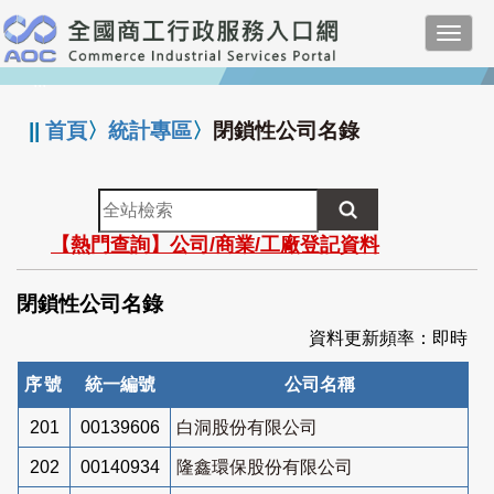
跳
Toggl
到
navig
主
:::
要
內
||
首頁
〉
統計專區
〉
閉鎖性公司名錄
容
全
站
【熱門查詢】公司/商業/工廠登記資料
檢
索
閉鎖性公司名錄
資料更新頻率：即時
序號
統一編號
公司名稱
201
00139606
白洞股份有限公司
202
00140934
隆鑫環保股份有限公司