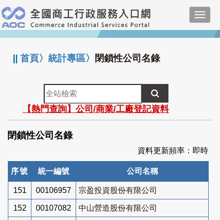
跳
Toggl
到
navig
主
:::
要
內
||
首頁
〉
統計專區
〉
閉鎖性公司名錄
容
全
站
【熱門查詢】公司/商業/工廠登記資料
檢
索
閉鎖性公司名錄
資料更新頻率：即時
序號
統一編號
公司名稱
151
00106957
宗盈投資股份有限公司
152
00107082
中山營造股份有限公司