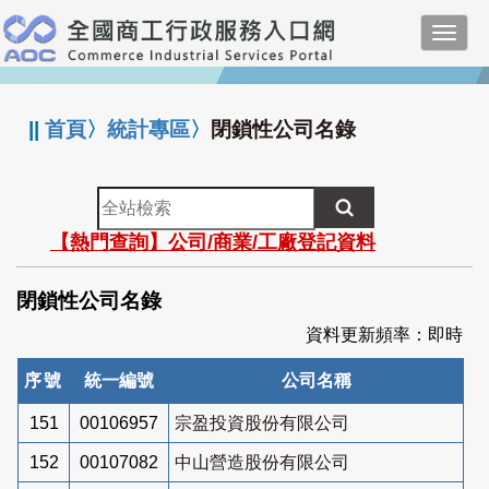
跳
Toggl
到
navig
主
:::
要
內
||
首頁
〉
統計專區
〉
閉鎖性公司名錄
容
全
站
【熱門查詢】公司/商業/工廠登記資料
檢
索
閉鎖性公司名錄
資料更新頻率：即時
序號
統一編號
公司名稱
151
00106957
宗盈投資股份有限公司
152
00107082
中山營造股份有限公司