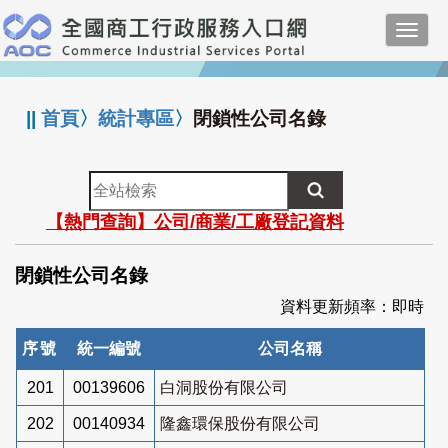
跳
Toggl
到
navig
主
:::
要
內
||
首頁
〉
統計專區
〉
閉鎖性公司名錄
容
全
站
【熱門查詢】公司/商業/工廠登記資料
檢
索
閉鎖性公司名錄
資料更新頻率：即時
序號
統一編號
公司名稱
201
00139606
白洞股份有限公司
202
00140934
隆鑫環保股份有限公司