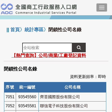
跳
Toggl
到
navig
主
:::
要
內
||
首頁
〉
統計專區
〉
閉鎖性公司名錄
容
全
站
【熱門查詢】公司/商業/工廠登記資料
檢
索
閉鎖性公司名錄
資料更新頻率：即時
序號
統一編號
公司名稱
7051
93545560
齊荃國際股份有限公司
7052
93545581
聯強電子科技股份有限公司