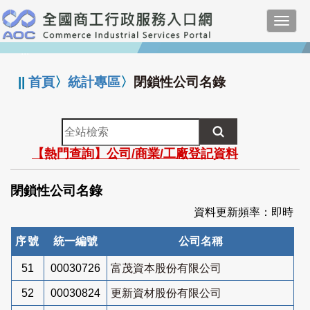
跳
Toggl
到
navig
主
:::
要
內
||
首頁
〉
統計專區
〉
閉鎖性公司名錄
容
全
站
【熱門查詢】公司/商業/工廠登記資料
檢
索
閉鎖性公司名錄
資料更新頻率：即時
序號
統一編號
公司名稱
51
00030726
富茂資本股份有限公司
52
00030824
更新資材股份有限公司