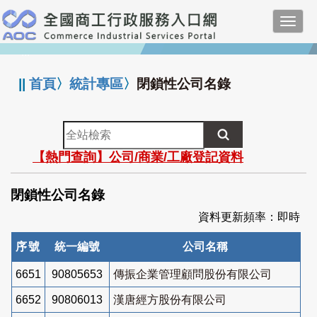
跳
Toggl
到
navig
主
:::
要
內
||
首頁
〉
統計專區
〉
閉鎖性公司名錄
容
全
站
【熱門查詢】公司/商業/工廠登記資料
檢
索
閉鎖性公司名錄
資料更新頻率：即時
序號
統一編號
公司名稱
6651
90805653
傳振企業管理顧問股份有限公司
6652
90806013
漢唐經方股份有限公司