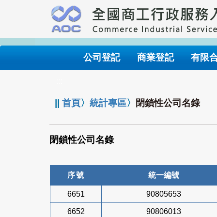
跳
到
主
要
內
公司登記
商業登記
有限
容
:::
||
首頁
〉
統計專區
〉
閉鎖性公司名錄
閉鎖性公司名錄
序號
統一編號
6651
90805653
6652
90806013