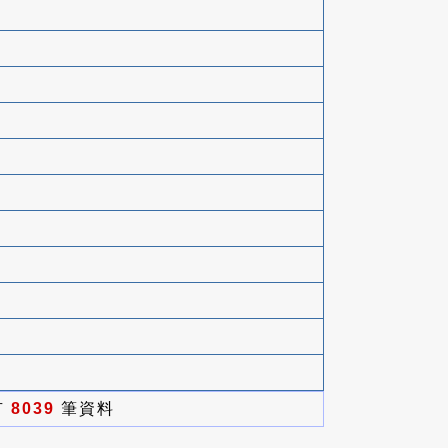
有
8039
筆資料